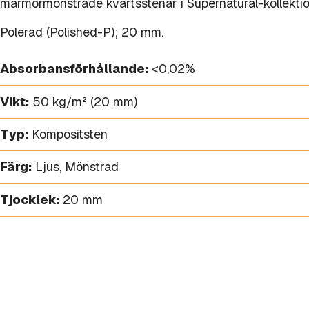
marmormönstrade kvartsstenar i Supernatural-kollekti
Polerad (Polished-P); 20 mm.
Absorbansförhållande:
<0,02%
Vikt:
50 kg/m² (20 mm)
Typ:
Kompositsten
Färg:
Ljus
,
Mönstrad
Tjocklek:
20 mm