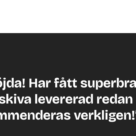
öjda! Har fått superbr
skiva levererad redan 
mmenderas verkligen!