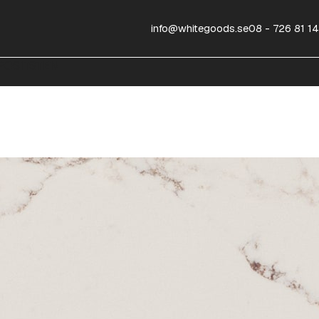
info@whitegoods.se
08 - 726 81 14
OSITSTEN