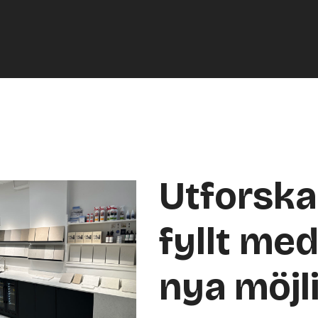
Utforsk
fyllt med
nya möjl