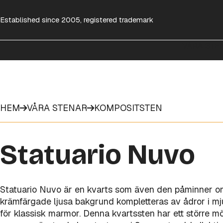
Established since 2005, registered trademark
VÅRA STE
HEM
VÅRA STENAR
KOMPOSITSTEN
Statuario Nuvo
Statuario Nuvo är en kvarts som även den påminner o
krämfärgade ljusa bakgrund kompletteras av ådror i mju
för klassisk marmor. Denna kvartssten har ett större m