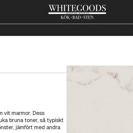
NAR
GRANIT
MARMOR
KALKSTEN
TERRAZZO
KERAMIK
KOMP
m vit marmor. Dess
ka bruna toner, så typiskt
önster, jämfört med andra