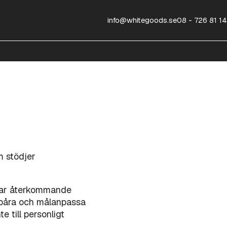
info@whitegoods.se
08 - 726 81 14
OSITSTEN
m stödjer
ierar återkommande
spåra och målanpassa
 till personligt