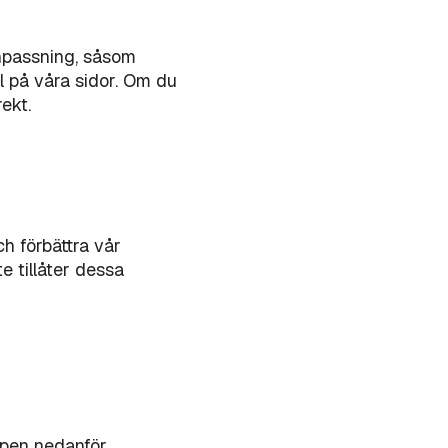
anpassning, såsom
ill på våra sidor. Om du
ekt.
ch förbättra vår
 tillåter dessa
ppen nedanför.