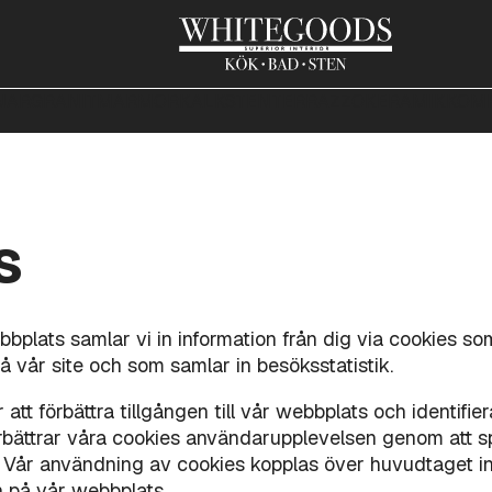
NAR
GRANIT
MARMOR
KALKSTEN
TERRAZZO
KERAMIK
KOMP
s
plats samlar vi in information från dig via cookies so
 vår site och som samlar in besöksstatistik.
 att förbättra tillgången till vår webbplats och identif
rbättrar våra cookies användarupplevelsen genom att 
Vår användning av cookies kopplas över huvudtaget inte
on på vår webbplats.