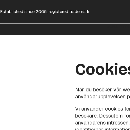
Established since 2005, registered trademark
VÅRA STE
Cookie
När du besöker vår webb
användarupplevelsen på
Vi använder cookies för
besökare. Dessutom fö
användarens intressen. 
identifierbar informati