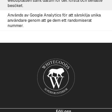
webbplatsen samt datum för det första och senaste
besöket.
Används av Google Analytics för att särskilja unika
användare genom att ge dem ett randomiserat
nummer.
Följ oss