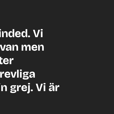
inded. Vi
kivan men
ter
revliga
 grej. Vi är