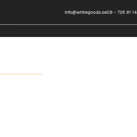
info@whitegoods.se
08 - 726 81 14
OSITSTEN