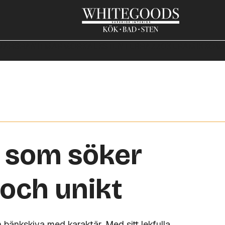
NAR
GRANIT
MARMOR
KALKSTEN
TERRAZZO
KERAMIK
KOMP
g som söker
 och unikt
n bänkskiva med karaktär. Med sitt lekfulla