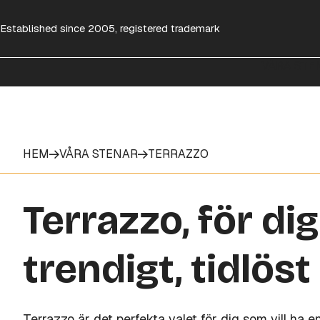
Established since 2005, registered trademark
VÅRA STE
HEM
VÅRA STENAR
TERRAZZO
Terrazzo, för di
trendigt, tidlöst
Terrazzo är det perfekta valet för dig som vill ha e