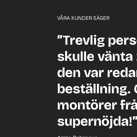
VÅRA KUNDER SÄGER
”Trevlig per
skulle vänta
den var reda
beställning.
montörer frå
supernöjda!