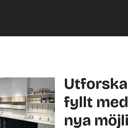
Utforsk
fyllt med
nya möjl