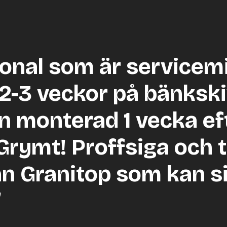
sonal som är servicem
 2-3 veckor på bänks
n monterad 1 vecka ef
 Grymt! Proffsiga och t
n Granitop som kan sin
”