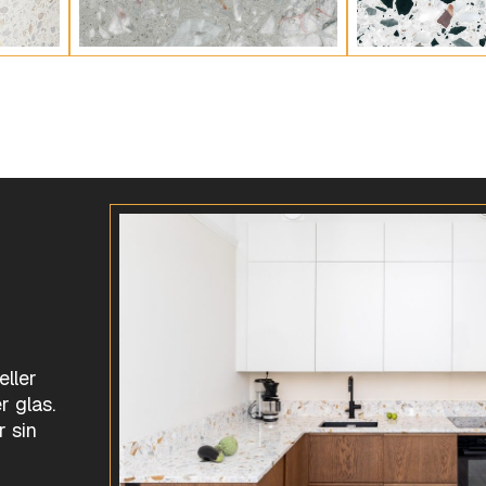
eller
r glas.
r sin