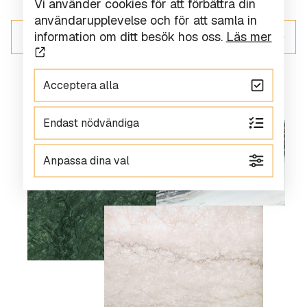
Vi använder cookies för att förbättra din
användarupplevelse och för att samla in
information om ditt besök hos oss.
Läs mer
ALLT INOM KOMPOSITSTEN
Acceptera alla
Endast nödvändiga
Anpassa dina val