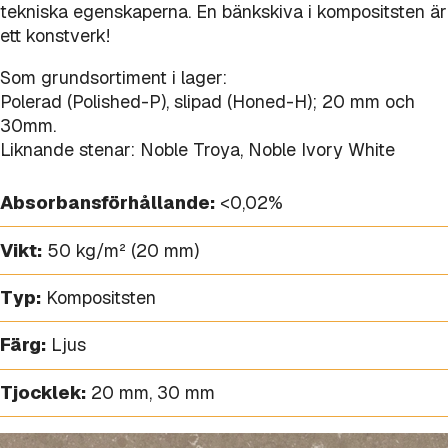
tekniska egenskaperna. En bänkskiva i kompositsten är
ett konstverk!
Som grundsortiment i lager:
Polerad (Polished-P), slipad (Honed-H); 20 mm och
30mm.
Liknande stenar: Noble Troya, Noble Ivory White
Absorbansförhållande:
<0,02%
Vikt:
50 kg/m² (20 mm)
Typ:
Kompositsten
Färg:
Ljus
Tjocklek:
20 mm
,
30 mm