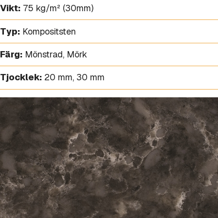
Vikt:
75 kg/m² (30mm)
Typ:
Kompositsten
Färg:
Mönstrad
,
Mörk
Tjocklek:
20 mm
,
30 mm