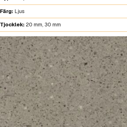
Färg:
Ljus
Tjocklek:
20 mm
,
30 mm