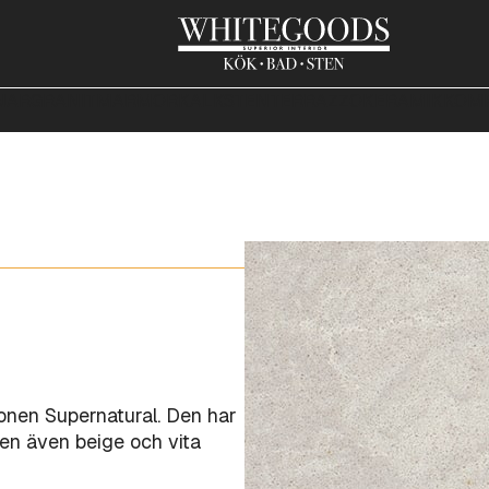
NAR
GRANIT
MARMOR
KALKSTEN
TERRAZZO
KERAMIK
KOMP
tionen Supernatural. Den har
en även beige och vita