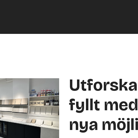
Utforsk
fyllt med
nya möjl