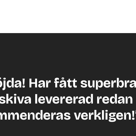
öjda! Har fått superbr
skiva levererad redan 
mmenderas verkligen!