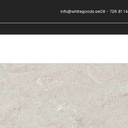
info@whitegoods.se
08 - 726 81 14
OSITSTEN