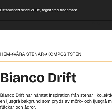
Established since 2005, registered trademark
VÅRA STE
HEM
VÅRA STENAR
KOMPOSITSTEN
Bianco Drift
Bianco Drift har hämtat inspiration från stenar i kollek
en ljusgrå bakgrund som pryds av mörk- och ljusgrå m
fläckar och ådror.