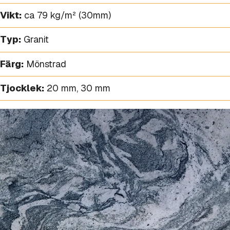
Vikt:
ca 79 kg/m² (30mm)
Typ:
Granit
Färg:
Mönstrad
Tjocklek:
20 mm
,
30 mm