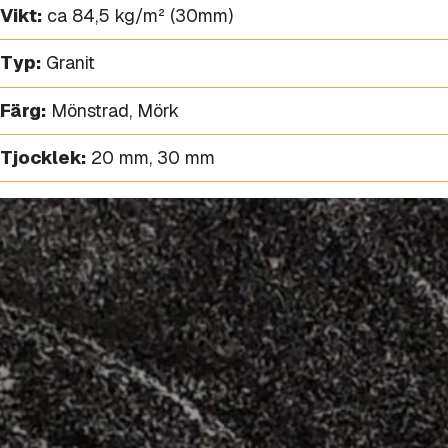
Vikt:
ca 84,5 kg/m² (30mm)
Typ:
Granit
Färg:
Mönstrad
,
Mörk
Tjocklek:
20 mm
,
30 mm