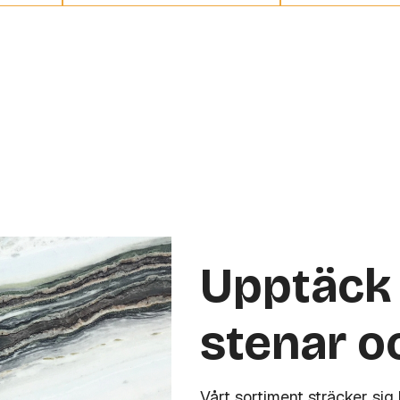
Upptäck 
stenar o
Vårt sortiment sträcker sig