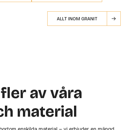
ALLT INOM GRANIT
fler av våra
ch material
 bortom enskilda material – vi erbjuder en mängd