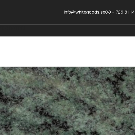
info@whitegoods.se
08 - 726 81 14
OSITSTEN