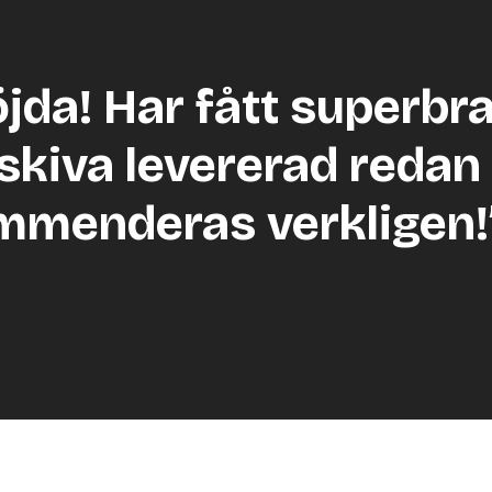
öjda! Har fått superbr
skiva levererad redan 
mmenderas verkligen!