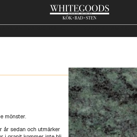
NAR
GRANIT
MARMOR
KALKSTEN
TERRAZZO
KERAMIK
KOMP
de mönster.
ner år sedan och utmärker
r i granit kommer inte bli