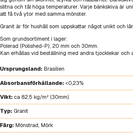
slitna och tål höga temperaturer. Varje bänkskiva är un
att få två ytor med samma mönster.
Granit är för hushåll som uppskattar något unikt och lå
Som grundsortiment i lager:
Polerad (Polished-P); 20 mm och 30mm.
Kan erhållas vid beställning med andra tjocklekar och a
Ursprungsland:
Brasilien
Absorbansförhållande:
<0,23%
Vikt:
ca 82,5 kg/m² (30mm)
Typ:
Granit
Färg:
Mönstrad
,
Mörk