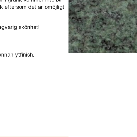
ik eftersom det är omöjligt
ngvarig skönhet!
nnan ytfinish.