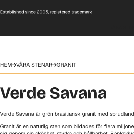
Established since 2005, registered trademark
VÅRA STE
HEM
VÅRA STENAR
GRANIT
Verde Savana
Verde Savana är grön brasiliansk granit med sprudlan
Granit är en naturlig sten som bildades för flera miljo
sig genom sin skönhet, styrka och hållbarhet. Bänkskivo