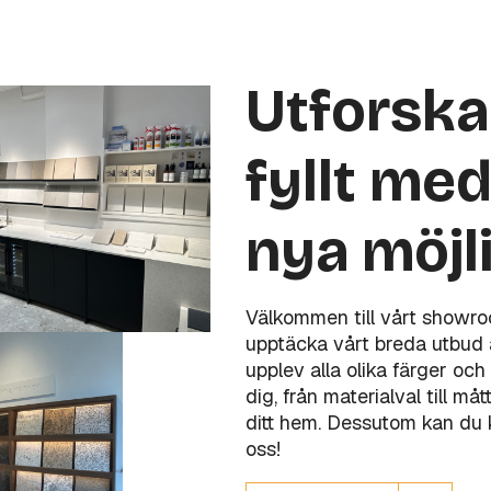
Utforsk
fyllt med
nya möjl
Välkommen till vårt showr
upptäcka vårt breda utbud a
upplev alla olika färger och 
dig, från materialval till m
ditt hem. Dessutom kan du kö
oss!