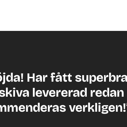
öjda! Har fått superbr
skiva levererad redan 
mmenderas verkligen!