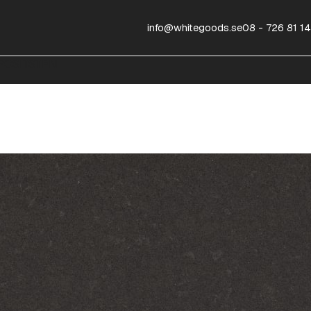
info@whitegoods.se
08 - 726 81 14
OSITSTEN