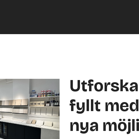
Utforsk
fyllt med
nya möjl