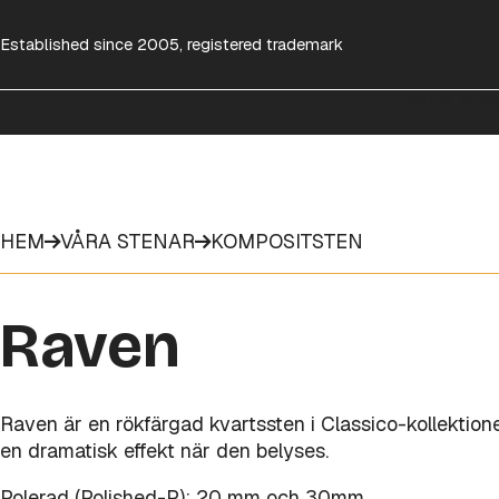
Established since 2005, registered trademark
VÅRA STE
HEM
VÅRA STENAR
KOMPOSITSTEN
Raven
Raven är en rökfärgad kvartssten i Classico-kollektionen
en dramatisk effekt när den belyses.
Polerad (Polished-P); 20 mm och 30mm.