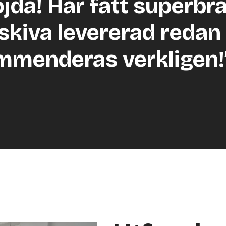
öjda! Har fått superbr
skiva levererad redan 
mmenderas verkligen!