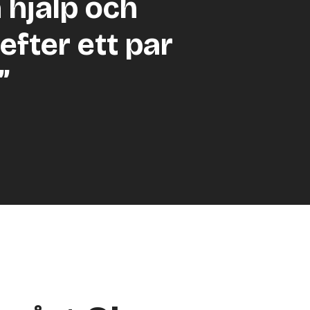
a hjälp och
efter ett par
”