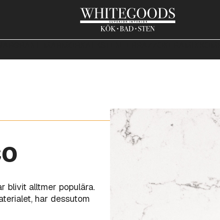
NAR
GRANIT
MARMOR
KALKSTEN
TERRAZZO
KERAMIK
KOMP
co
 blivit alltmer populära.
terialet, har dessutom