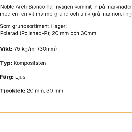
Noble Areti Bianco har nyligen kommit in på marknaden
med en ren vit marmorgrund och unik grå marmorering
Som grundsortiment i lager:
Polerad (Polished-P); 20 mm och 30mm.
Vikt:
75 kg/m² (30mm)
Typ:
Kompositsten
Färg:
Ljus
Tjocklek:
20 mm
,
30 mm