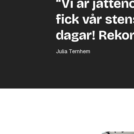
“Vi är jätten
fick vår sten
dagar! Reko
Julia Ternhem