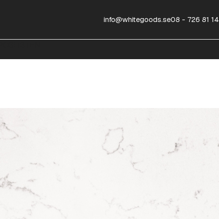
info@whitegoods.se
08 - 726 81 14
OSITSTEN