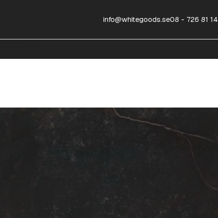
info@whitegoods.se
08 - 726 81 14
OSITSTEN