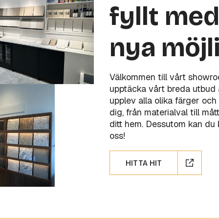
fyllt med
nya möjl
Välkommen till vårt showr
upptäcka vårt breda utbud a
upplev alla olika färger och 
dig, från materialval till m
ditt hem. Dessutom kan du kö
oss!
HITTA HIT