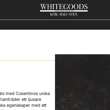
NAR
GRANIT
MARMOR
KALKSTEN
TERRAZZO
KERAMIK
KOMP
kats med Cosentinos unika
amträder ett ljusare
iska egenskaper med ett