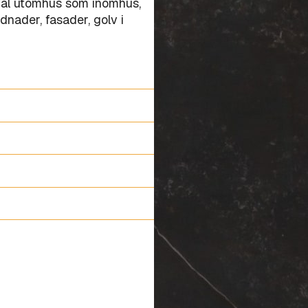
åväl utomhus som inomhus,
nader, fasader, golv i