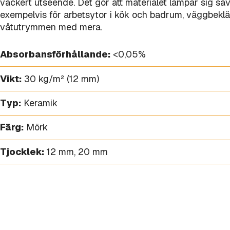
vackert utseende. Det gör att materialet lämpar sig s
exempelvis för arbetsytor i kök och badrum, väggbekläd
våtutrymmen med mera.
Absorbansförhållande:
<0,05%
Vikt:
30 kg/m² (12 mm)
Typ:
Keramik
Färg:
Mörk
Tjocklek:
12 mm
,
20 mm