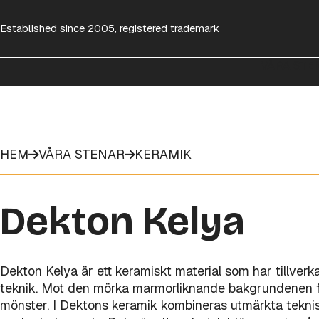
Established since 2005, registered trademark
VÅRA STE
HEM
VÅRA STENAR
KERAMIK
Dekton Kelya
Dekton Kelya är ett keramiskt material som har tillver
teknik. Mot den mörka marmorliknande bakgrundenen fr
mönster. I Dektons keramik kombineras utmärkta tekn