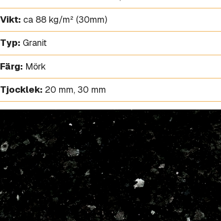
Vikt:
ca 88 kg/m² (30mm)
Typ:
Granit
Färg:
Mörk
Tjocklek:
20 mm
,
30 mm