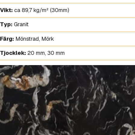
Vikt:
ca 89,7 kg/m² (30mm)
Typ:
Granit
Färg:
Mönstrad
,
Mörk
Tjocklek:
20 mm
,
30 mm