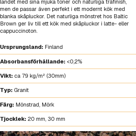
landet med sina mjuka toner och naturliga träfinish,
men de passar även perfekt i ett modernt kök med
blanka skåpluckor. Det naturliga mönstret hos Baltic
Brown ger liv till ett kök med skåpluckor i latte- eller
cappuccinoton.
Ursprungsland:
Finland
Absorbansförhållande:
<0,2%
Vikt:
ca 79 kg/m² (30mm)
Typ:
Granit
Färg:
Mönstrad
,
Mörk
Tjocklek:
20 mm
,
30 mm